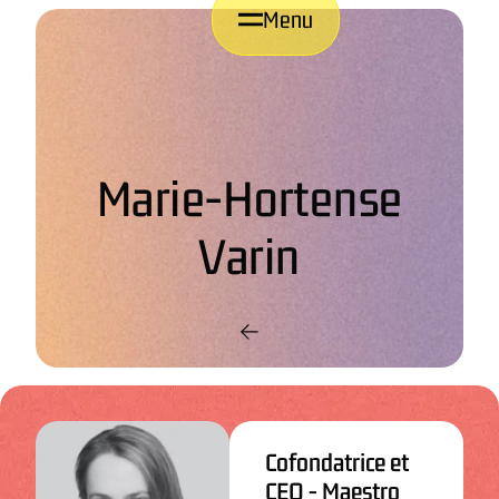
Menu
Marie-Hortense
Varin
Cofondatrice et
CEO - Maestro